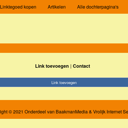
Linktegoed kopen
Artikelen
Alle dochterpagina's
Link toevoegen
Contact
Link toevoegen
ight © 2021 Onderdeel van
BaakmanMedia
&
Vrolijk Internet S